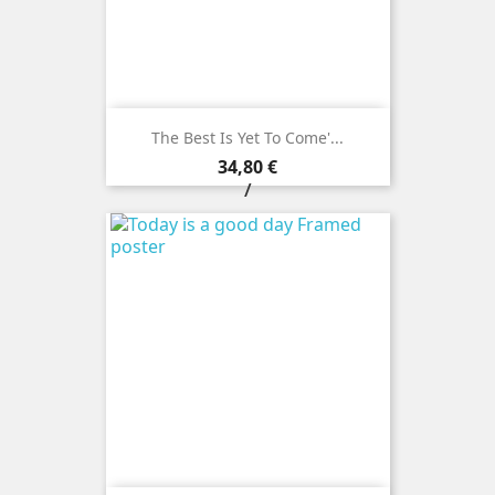
The Best Is Yet To Come'...
Prezzo
34,80 €
/