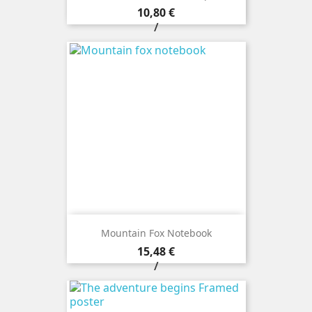
Prezzo
10,80 €
/
Mountain Fox Notebook
Prezzo
15,48 €
/