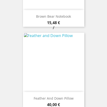
Brown Bear Notebook
Prezzo
15,48 €
/
Feather And Down Pillow
Prezzo
40,00 €