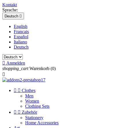
Kontakt
Sprache:
Deutsch

English
Français
Español
Italiano
Deutsch

Anmelden
shopping_cart
Warenkorb
(0)



Clothes
Men
Women
Clothing Sets


Zubehör
Stationery
Home Accessories
Art