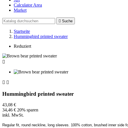
Calculator Area
Market

Suche
Startseite
Hummingbird printed sweater
Reduziert



Hummingbird printed sweater
43,08 €
34,46 €
20% sparen
inkl. MwSt.
Regular fit, round neckline, long sleeves. 100% cotton, brushed inner side fo