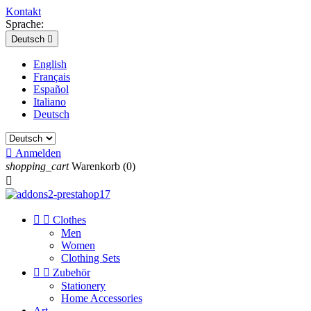
Kontakt
Sprache:
Deutsch

English
Français
Español
Italiano
Deutsch

Anmelden
shopping_cart
Warenkorb
(0)



Clothes
Men
Women
Clothing Sets


Zubehör
Stationery
Home Accessories
Art